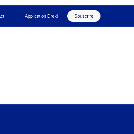
ct
Application Dreki
Souscrire