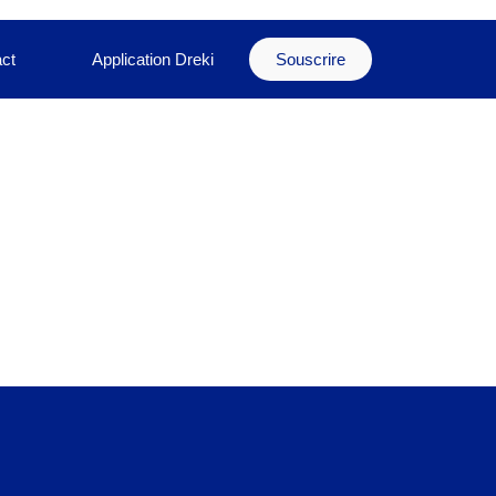
ct
Application Dreki
Souscrire