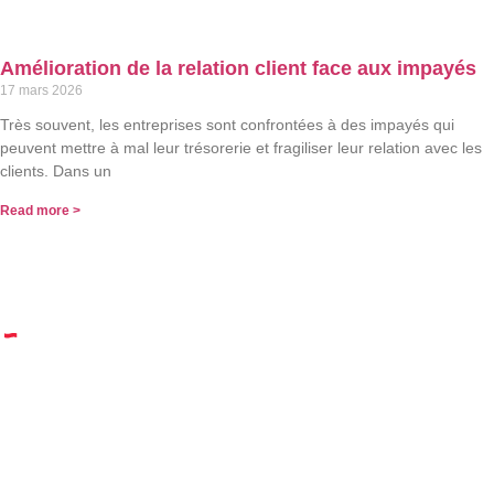
Amélioration de la relation client face aux impayés
17 mars 2026
Très souvent, les entreprises sont confrontées à des impayés qui
peuvent mettre à mal leur trésorerie et fragiliser leur relation avec les
clients. Dans un
Read more >
© 2023 Dreki | Tous droits réservés | un site réalisé par
Web Tribe Studio
|
Mentions légales & confidentialité
|
CGV