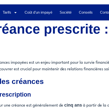
Tarifs
Coût d’un impayé
Société
Conseils
Conta
éance prescrite :
nces impayées est un enjeu important pour la survie financiè
recouvrer est crucial pour maintenir des relations financières
 des créances
rescription
cinq ans
 pour une créance est généralement de
à partir de la 