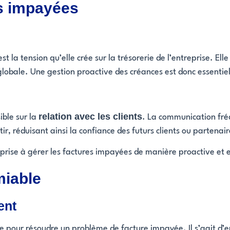
s impayées
t la tension qu’elle crée sur la trésorerie de l’entreprise. El
lobale. Une gestion proactive des créances est donc essentiell
relation avec les clients
ible sur la
. La communication fréq
ir, réduisant ainsi la confiance des futurs clients ou partenair
prise à gérer les factures impayées de manière proactive et e
miable
ent
pour résoudre un problème de facture impayée. Il s’agit d’en