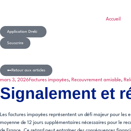
Accueil
Application Dreki
Souscrire
Retour aux articles
mars 3, 2026
Factures impayées
,
Recouvrement amiable
,
Rel
Signalement et r
Les factures impayées représentent un défi majeur pour les e
moyenne de 12 jours supplémentaires nécessaires pour le rec
de France. Ce retard peut entraîner des conséquences financi