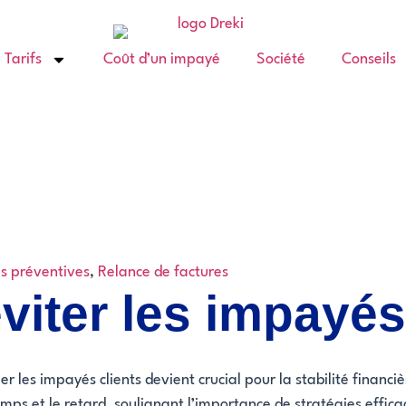
Tarifs
Coût d’un impayé
Société
Conseils
s préventives
,
Relance de factures
viter les impayés
r les impayés clients devient crucial pour la stabilité financ
mps et le retard, soulignant l’importance de stratégies efficac