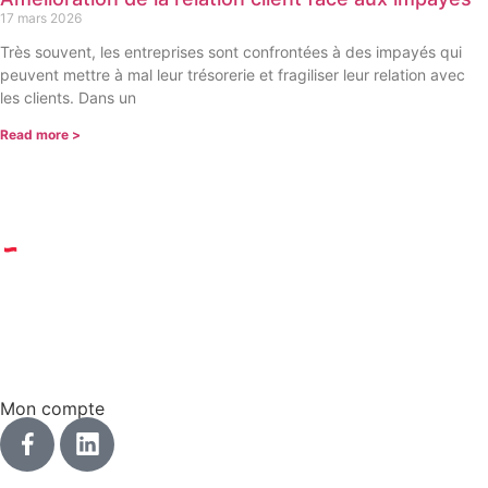
17 mars 2026
Très souvent, les entreprises sont confrontées à des impayés qui
peuvent mettre à mal leur trésorerie et fragiliser leur relation avec
les clients. Dans un
Read more >
© 2023 Dreki | Tous droits réservés | un site réalisé par
Web Tribe Studio
|
Mentions légales & confidentialité
|
CGV
Mon compte