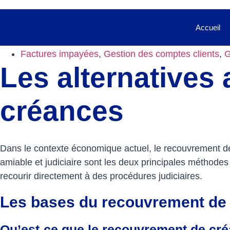
Retour aux articles
Accueil
février 4, 2026
Factures impayées
,
Gestion des comptes clients
,
G
Les alternatives
créances
Dans le contexte économique actuel, le recouvrement de 
amiable et judiciaire sont les deux principales méthodes 
recourir directement à des procédures judiciaires.
Les bases du recouvrement de
Qu’est-ce que le recouvrement de cr