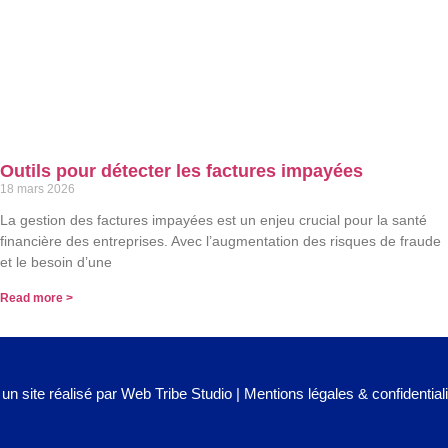
Outils pour détecter les factures impayées
18 mars 2026
La gestion des factures impayées est un enjeu crucial pour la santé
financière des entreprises. Avec l’augmentation des risques de fraude
et le besoin d’une
Read more >
 un site réalisé par
Web Tribe Studio
|
Mentions légales & confidentiali