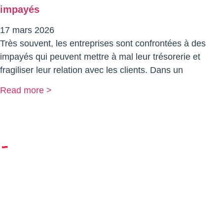
impayés
17 mars 2026
Très souvent, les entreprises sont confrontées à des
impayés qui peuvent mettre à mal leur trésorerie et
fragiliser leur relation avec les clients. Dans un
Read more >
© 2023 Dreki | Tous droits réservés | un site réalisé par
Web Tribe Studio
|
Mentions légales & confidentialité
|
CGV